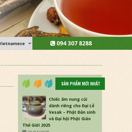
094 307 8288
SẢN PHẨM MỚI NHẤT
Chiếc ấm nung củi
dành riêng cho Đại Lễ
Vesak – Phật Đản sinh
và Đại hội Phật Giáo
Thế Giới 2025