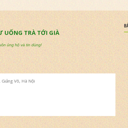
B
Ư UỐNG TRÀ TỚI GIÀ
ôn ủng hộ và tin dùng!
 Giảng Võ, Hà Nội