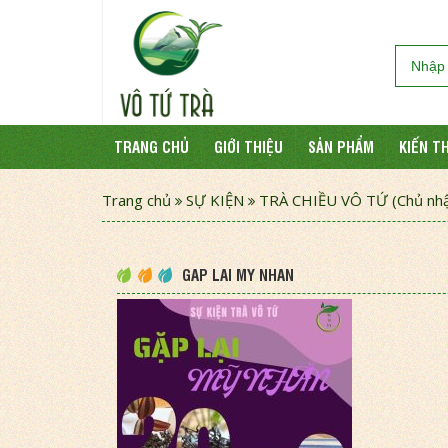
TRANG CHỦ
GIỚI THIỆU
SẢN PHẨM
KIẾN T
Trang chủ
SỰ KIỆN
TRÀ CHIỀU VÔ TỨ (Chủ nhậ
GAP LAI MY NHAN