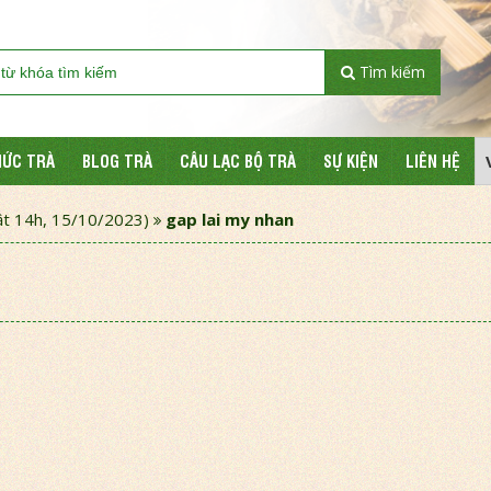
Tìm kiếm
HỨC TRÀ
BLOG TRÀ
CÂU LẠC BỘ TRÀ
SỰ KIỆN
LIÊN HỆ
t 14h, 15/10/2023)
gap lai my nhan