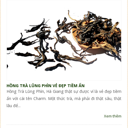
HỒNG TRÀ LŨNG PHÌN VẺ ĐẸP TIỀM ẨN
Hồng Trà Lũng Phìn, Hà Giang thật sự được ví là vẻ đẹp tiềm
ẩn với cái tên Charm. Một thức trà, mà phải đi thật sâu, thật
lâu để...
Xem thêm