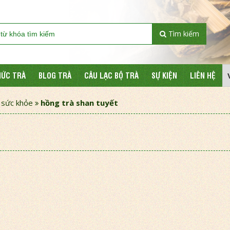
Tìm kiếm
HỨC TRÀ
BLOG TRÀ
CÂU LẠC BỘ TRÀ
SỰ KIỆN
LIÊN HỆ
i sức khỏe
hồng trà shan tuyết