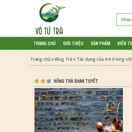
TRANG CHỦ
GIỚI THIỆU
SẢN PHẨM
KIẾN T
Trang chủ
Blog Trà
Tác dụng của trà ô long vớ
HỒNG TRÀ SHAN TUYẾT