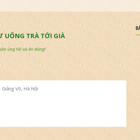
B
Ư UỐNG TRÀ TỚI GIÀ
ôn ủng hộ và tin dùng!
 Giảng Võ, Hà Nội