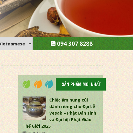
094 307 8288
SẢN PHẨM MỚI NHẤT
Chiếc ấm nung củi
dành riêng cho Đại Lễ
Vesak – Phật Đản sinh
và Đại hội Phật Giáo
Thế Giới 2025